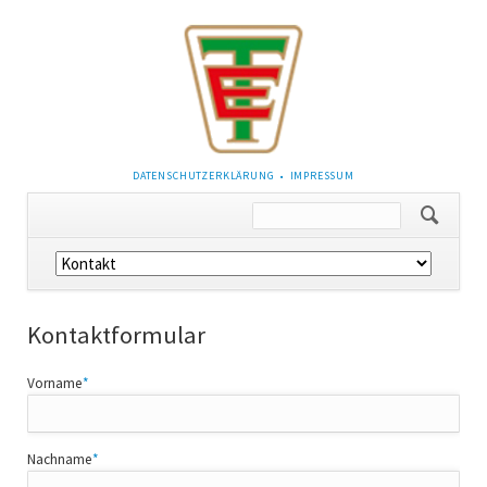
NAVIGATION
DATENSCHUTZERKLÄRUNG
IMPRESSUM
ÜBERSPRINGEN
Navigation
überspringen
Kontaktformular
Pflichtfeld
Vorname
*
Pflichtfeld
Nachname
*