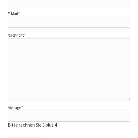
Pflichtfeld
E-Mail
*
Pflichtfeld
Nachricht
*
Pflichtfeld
Abfrage
*
Bitte rechnen Sie 3 plus 4.